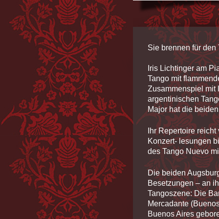
Sie brennen für den 
Iris Lichtinger am P
Tango mit flammende
Zusammenspiel mit 
argentinischen Tang
Major hat die beiden
Ihr Repertoire reich
Konzert- lesungen b
des Tango Nuevo mit
Die beiden Augsburg
Besetzungen – an ihr
Tangoszene: Die Ban
Mercadante (Buenos A
Buenos Aires gebore