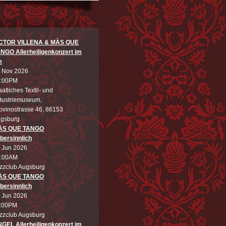
ICTOR VILLENA & MÀS QUE
NGO Allerheiligenkonzert im
m
 Nov 2026
:00PM
aatliches Textil- und
dustriemuseum,
ovinostrasse 46, 86153
gsburg
ÀS QUE TANGO
bersinnlich
 Jun 2026
:00AM
zzclub Augsburg
ÀS QUE TANGO
bersinnlich
 Jun 2026
:00PM
zzclub Augsburg
GEL Allerheiligenkonzert im