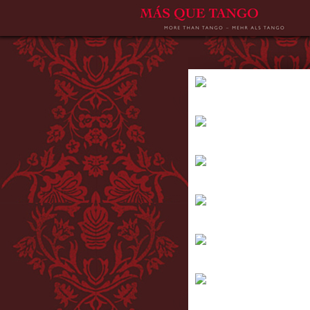
ZUHÄLTERBALLADEN
ZUHÄLTERBALLADEN Entstanden i
PARAÌSO
PARAÌSO Leo en el Paraíso -„ Le
DEDICACIÓN
DEDICACIÓN Widmungen - an ein
OBLIVIÓN
OBLIVIÓN Astor Piazzollas sugge
FUGA Y MISTERIO
FUGA Y MISTERIO Flucht und Geh
BUENOS AIRES – SEEL
BUENOS AIRES - SEELE DES TAN