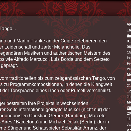
V
Tango...
TA
ti
iano und Martin Franke an der Geige zelebrieren den
01
r Leidenschaft und zarter Melancholie. Das
06
St
legendären Musikern und authentischen Meistern des
In
os wie Alfredo Marcucci, Luis Borda und dem Sexteto
Pr
 geprägt.
Au
M
t vom traditionellen bis zum zeitgenössischen Tango, von
#ü
is zu Programmkompositionen, in denen die Klangwelt
21
 der Tonsprache eines Bach oder Purcell verschmilzt.
12
Ja
M
er bestreiten ihre Projekte in wechselnden
#ü
er Seite international gefragte Musiker (nicht nur) der
20
doneonisten Christian Gerber (Hamburg), Marcelo
11
ires / Barcelona) und Michael Dolak (Berlin), der in
Ja
ne Sänger und Schauspieler Sebastián Arranz, der
ÀN