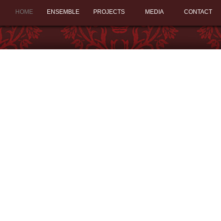
HOME
ENSEMBLE
PROJECTS
MEDIA
CONTACT
n den Rotlichtbezirken von...
o im...
en fernen Menschen, an die...
stiver Tango...
eimnis Astor Piazzolla schrieb...
E DES TANGOS
GOS " Nur wenige Städte der...