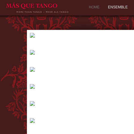
HOME
ENSEMBLE
ZUHÄLTERBALLADEN
ZUHÄLTERBALLADEN Entstanden in den Rotlichtbezirken von...
PARAÌSO
PARAÌSO Leo en el Paraíso -„ Leo im...
DEDICACIÓN
DEDICACIÓN Widmungen - an einen fernen Menschen, an die...
OBLIVIÓN
OBLIVIÓN Astor Piazzollas suggestiver Tango...
FUGA Y MISTERIO
FUGA Y MISTERIO Flucht und Geheimnis Astor Piazzolla schrieb...
BUENOS AIRES – SEELE DES TANGOS
BUENOS AIRES - SEELE DES TANGOS " Nur wenige Städte der...