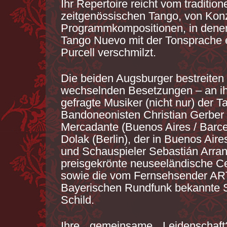
Ihr Repertoire reicht vom tradition
zeitgenössischen Tango, von Konz
Programmkompositionen, in denen
Tango Nuevo mit der Tonsprache 
Purcell verschmilzt.
Die beiden Augsburger bestreiten 
wechselnden Besetzungen – an ihr
gefragte Musiker (nicht nur) der 
Bandoneonisten Christian Gerber
Mercadante (Buenos Aires / Barce
Dolak (Berlin), der in Buenos Air
und Schauspieler Sebastián Arran
preisgekrönte neuseeländische Ce
sowie die vom Fernsehsender A
Bayerischen Rundfunk bekannte S
Schild.
Ihre gemeinsame Leidenschaf